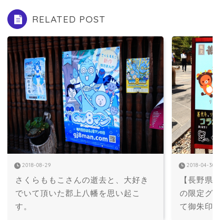
RELATED POST
2018-08-29
2018-04-30
さくらももこさんの逝去と、大好き
【長野県
でいて頂いた郡上八幡を思い起こ
の限定グ
す。
て御朱印