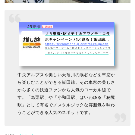
JR東海
1 User
ＪＲ東海×駅メモ！＆アワメモ！コラ
ボキャンペーン ﾒﾛと巡る！飯田線の
https://recommend.jr-central.co.jp/oshi-tabi/ekimemo.html
秘境駅旅｜…
大人気アプリゲーム「駅メモ！ – ステーションメモリ
ーズ！-」とＪＲ東海がコラボ！ミッションクリアでＪ
Ｒ東海飯田線公認キャラクターに就任した為栗メロの
コラボ限定衣装やアクスタがもらえる♪｜ＪＲ東海
中央アルプスや美しい天竜川の渓谷などを車窓か
ら楽しむことができる飯田線。その車窓の美しさ
から多くの鉄道ファンから人気のローカル線で
す。「為栗駅」や「小和田駅」はいわゆる「秘境
駅」として有名でノスタルジックな雰囲気を味わ
うことができる人気のスポットです。