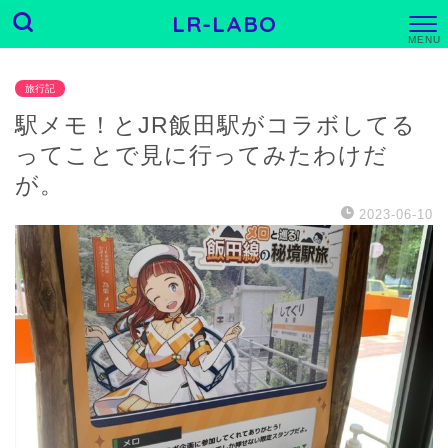
LR-LABO
M
E
N
U
旅行記
駅メモ！とJR飯田駅がコラボしてる
ってことで見に行ってみたわけだ
が。
2023-06-10