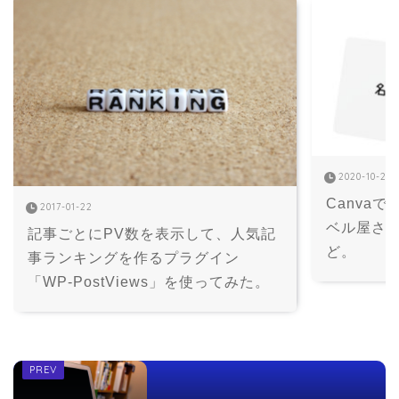
2020-10-22
Canva
2017-01-22
ベル屋さ
記事ごとにPV数を表示して、人気記
ど。
事ランキングを作るプラグイン
「WP-PostViews」を使ってみた。