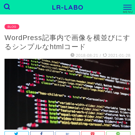
LR-LABO
M
E
N
U
BLOG
WordPress記事内で画像を横並びにす
るシンプルなhtmlコード
2018-08-21
/
2021-01-28