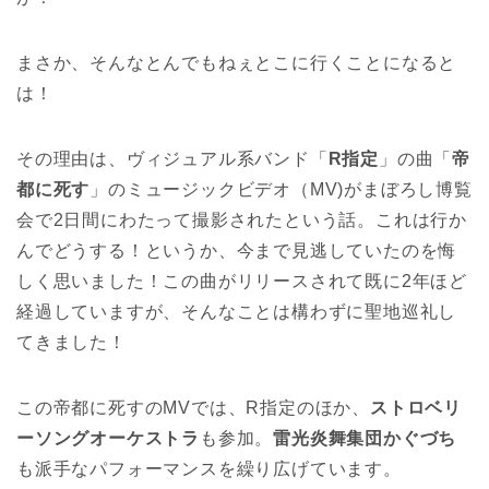
まさか、そんなとんでもねぇとこに行くことになると
は！
その理由は、ヴィジュアル系バンド「
R指定
」の曲「
帝
都に死す
」のミュージックビデオ（MV)がまぼろし博覧
会で2日間にわたって撮影されたという話。これは行か
んでどうする！というか、今まで見逃していたのを悔
しく思いました！この曲がリリースされて既に2年ほど
経過していますが、そんなことは構わずに聖地巡礼し
てきました！
この帝都に死すのMVでは、R指定のほか、
ストロベリ
ーソングオーケストラ
も参加。
雷光炎舞集団かぐづち
も派手なパフォーマンスを繰り広げています。