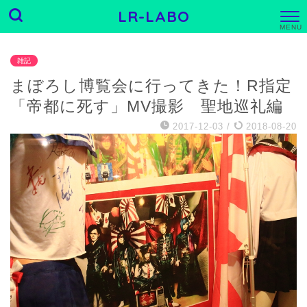
LR-LABO
M
E
N
U
雑記
まぼろし博覧会に行ってきた！R指定
「帝都に死す」MV撮影 聖地巡礼編
2017-12-03
/
2018-08-20