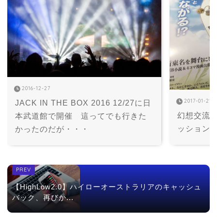
2016-12-27
2017-01-21
JACK IN THE BOX 2016 12/27に日
幻想交流
本武道館で開催　這ってでも行きた
ッション
かったのだが・・・
【HighLow2.0】ハイローオーストラリアのキャッシュ
バック、再びか...