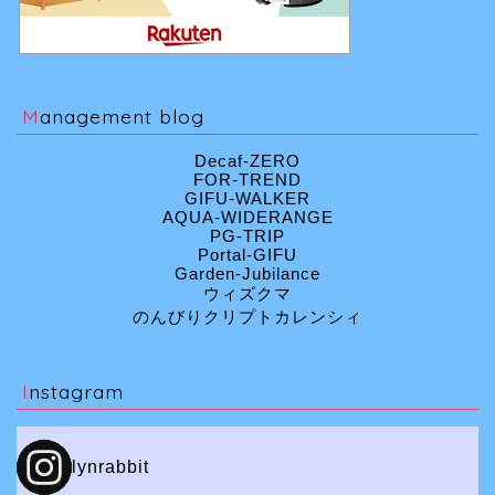
Management blog
Decaf-ZERO
FOR-TREND
GIFU-WALKER
AQUA-WIDERANGE
PG-TRIP
Portal-GIFU
Garden-Jubilance
ウィズクマ
のんびりクリプトカレンシィ
Instagram
lynrabbit