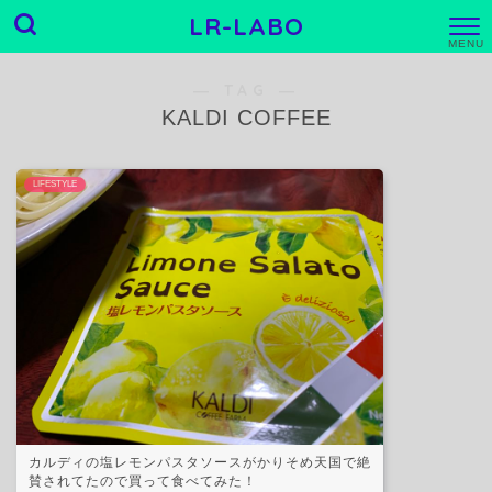
LR-LABO
M
E
N
― TAG ―
U
KALDI COFFEE
LIFESTYLE
カルディの塩レモンパスタソースがかりそめ天国で絶
賛されてたので買って食べてみた！