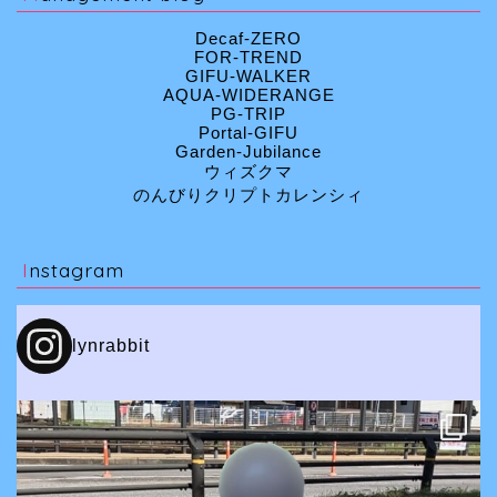
Decaf-ZERO
FOR-TREND
GIFU-WALKER
AQUA-WIDERANGE
PG-TRIP
Portal-GIFU
Garden-Jubilance
ウィズクマ
のんびりクリプトカレンシィ
Instagram
lynrabbit