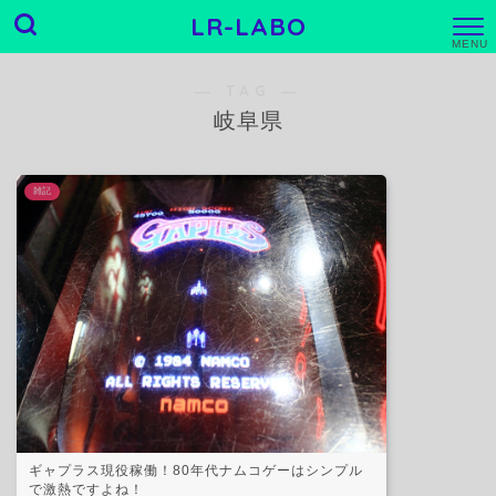
LR-LABO
M
E
N
― TAG ―
U
岐阜県
雑記
ギャプラス現役稼働！80年代ナムコゲーはシンプル
で激熱ですよね！