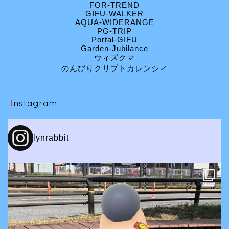
FOR-TREND
GIFU-WALKER
AQUA-WIDERANGE
PG-TRIP
Portal-GIFU
Garden-Jubilance
ウィズクマ
のんびりクリプトカレンシィ
Instagram
lynrabbit