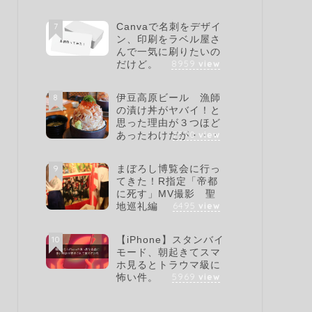
7
Canvaで名刺をデザイ
ン、印刷をラベル屋さ
んで一気に刷りたいの
8959
view
だけど。
8
伊豆高原ビール 漁師
の漬け丼がヤバイ！と
思った理由が３つほど
7570
view
あったわけだが・・・
9
まぼろし博覧会に行っ
てきた！R指定「帝都
に死す」MV撮影 聖
6495
view
地巡礼編
10
【iPhone】スタンバイ
モード、朝起きてスマ
ホ見るとトラウマ級に
5969
view
怖い件。