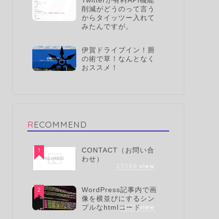
Twitterが有料API機能
削減がどうのって言う
からタイッツー入れて
みたんですが。
伊賀ドライブイン！厠
の術で草！なんとなく
おススメ！
RECOMMEND
1
CONTACT（お問い合
わせ）
23088
view
2
WordPress記事内で画
像を横並びにするシン
14135
view
プルなhtmlコード