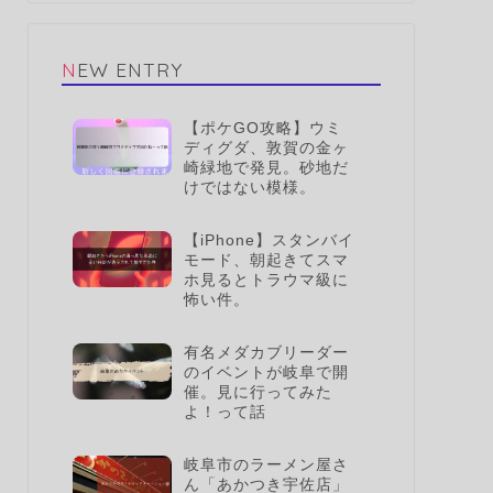
NEW ENTRY
【ポケGO攻略】ウミ
ディグダ、敦賀の金ヶ
崎緑地で発見。砂地だ
けではない模様。
【iPhone】スタンバイ
モード、朝起きてスマ
ホ見るとトラウマ級に
怖い件。
有名メダカブリーダー
のイベントが岐阜で開
催。見に行ってみた
よ！って話
岐阜市のラーメン屋さ
ん「あかつき宇佐店」