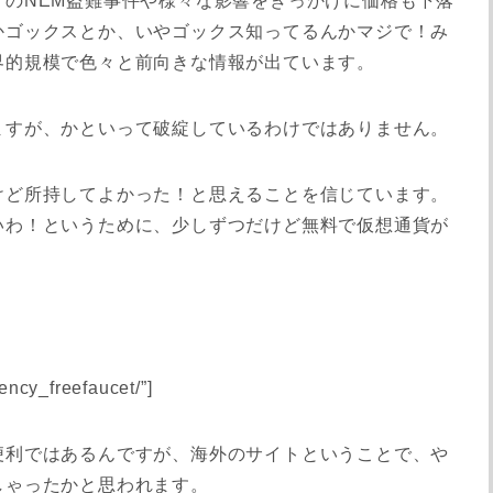
のNEM盗難事件や様々な影響をきっかけに価格も下落
かゴックスとか、いやゴックス知ってるんかマジで！み
界的規模で色々と前向きな情報が出ています。
ますが、かといって破綻しているわけではありません。
けど所持してよかった！と思えることを信じています。
いわ！というために、少しずつだけど無料で仮想通貨が
rency_freefaucet/”]
便利ではあるんですが、海外のサイトということで、や
しゃったかと思われます。