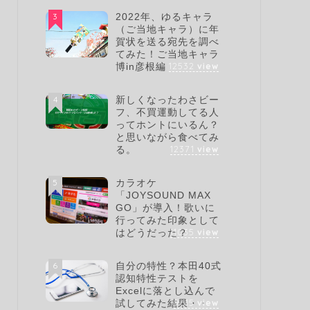
3
2022年、ゆるキャラ
（ご当地キャラ）に年
賀状を送る宛先を調べ
てみた！ご当地キャラ
12532
view
博in彦根編
4
新しくなったわさビー
フ、不買運動してる人
ってホントにいるん？
と思いながら食べてみ
12371
view
る。
5
カラオケ
「JOYSOUND MAX
GO」が導入！歌いに
行ってみた印象として
11035
view
はどうだった？
6
自分の特性？本田40式
認知特性テストを
Excelに落とし込んで
9615
view
試してみた結果・・