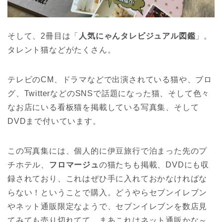
そして、2冊目は「
人気にゃんタレビジュアル図鑑
」。
タレント猫などがたくさん。
テレビのCM、ドラマなどで出演されている猫や、ブロ
グ、TwitterなどのSNSで話題になった猫、そして色々
なお店にいる看板猫を掲載している写真集、そして
DVDまで付いています。
この写真集には、個人的に伊豆旅行で泊まった先のプ
チホテル、
フロマージュ
の猫たちも掲載、DVDにも収
録されており、これはぜひ手に入れておかなければな
らない！ということで購入。どうやらセブンイレブン
やネット通販限定なようで、セブンイレブンを数店見
てみても売り切れてて、まあこれはネット通販かな～