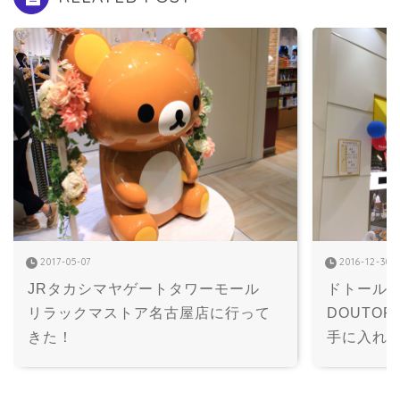
2017-05-07
2016-12-30
JRタカシマヤゲートタワーモール　
ドトール福
リラックマストア名古屋店に行って
DOUTO
きた！
手に入れ