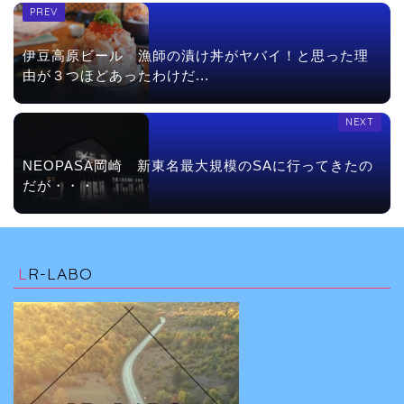
伊豆高原ビール　漁師の漬け丼がヤバイ！と思った理
由が３つほどあったわけだ...
NEOPASA岡崎　新東名最大規模のSAに行ってきたの
だが・・・
LR-LABO