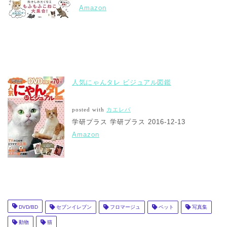
Amazon
人気にゃんタレ ビジュアル図鑑
posted with
カエレバ
学研プラス 学研プラス 2016-12-13
Amazon
DVD/BD
セブンイレブン
フロマージュ
ペット
写真集
動物
猫