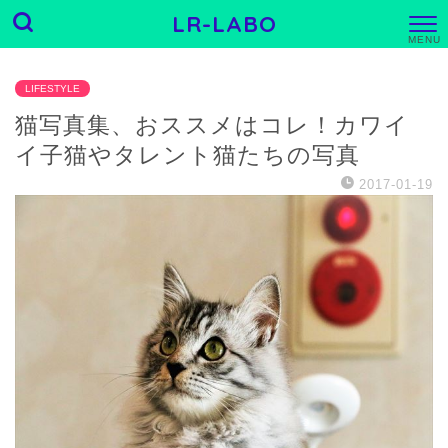
LR-LABO
M
E
N
U
LIFESTYLE
猫写真集、おススメはコレ！カワイ
イ子猫やタレント猫たちの写真
2017-01-19