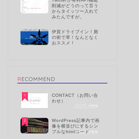
Twitterが有料API機能
削減がどうのって言う
からタイッツー入れて
みたんですが。
伊賀ドライブイン！厠
の術で草！なんとなく
おススメ！
RECOMMEND
1
CONTACT（お問い合
わせ）
23095
view
2
WordPress記事内で画
像を横並びにするシン
14137
view
プルなhtmlコード