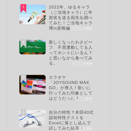
3
2022年、ゆるキャラ
（ご当地キャラ）に年
賀状を送る宛先を調べ
てみた！ご当地キャラ
12532
view
博in彦根編
4
新しくなったわさビー
フ、不買運動してる人
ってホントにいるん？
と思いながら食べてみ
12371
view
る。
5
カラオケ
「JOYSOUND MAX
GO」が導入！歌いに
行ってみた印象として
11035
view
はどうだった？
6
自分の特性？本田40式
認知特性テストを
Excelに落とし込んで
9615
view
試してみた結果・・