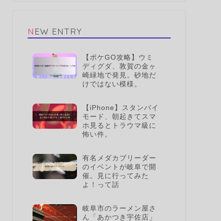
NEW ENTRY
【ポケGO攻略】ウミ
ディグダ、敦賀の金ヶ
崎緑地で発見。砂地だ
けではない模様。
【iPhone】スタンバイ
モード、朝起きてスマ
ホ見るとトラウマ級に
怖い件。
有名メダカブリーダー
のイベントが岐阜で開
催。見に行ってみた
よ！って話
岐阜市のラーメン屋さ
ん「あかつき宇佐店」