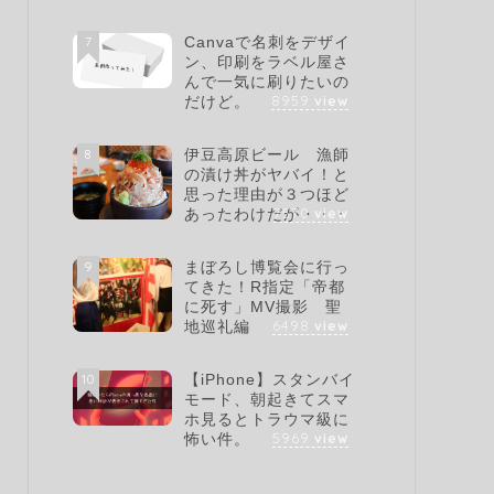
7
Canvaで名刺をデザイ
ン、印刷をラベル屋さ
んで一気に刷りたいの
8959
view
だけど。
8
伊豆高原ビール 漁師
の漬け丼がヤバイ！と
思った理由が３つほど
7570
view
あったわけだが・・・
9
まぼろし博覧会に行っ
てきた！R指定「帝都
に死す」MV撮影 聖
6498
view
地巡礼編
10
【iPhone】スタンバイ
モード、朝起きてスマ
ホ見るとトラウマ級に
5969
view
怖い件。