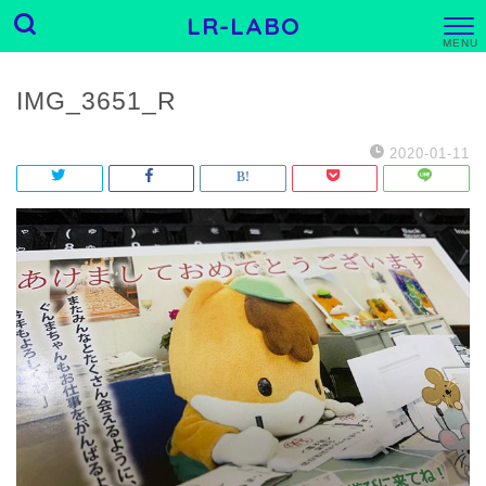
LR-LABO
M
E
N
U
IMG_3651_R
2020-01-11