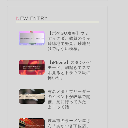
NEW ENTRY
【ポケGO攻略】ウミ
ディグダ、敦賀の金ヶ
崎緑地で発見。砂地だ
けではない模様。
【iPhone】スタンバイ
モード、朝起きてスマ
ホ見るとトラウマ級に
怖い件。
有名メダカブリーダー
のイベントが岐阜で開
催。見に行ってみた
よ！って話
岐阜市のラーメン屋さ
ん「あかつき宇佐店」