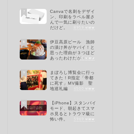
7
Canvaで名刺をデザイ
ン、印刷をラベル屋さ
んで一気に刷りたいの
8959
view
だけど。
8
伊豆高原ビール 漁師
の漬け丼がヤバイ！と
思った理由が３つほど
7570
view
あったわけだが・・・
9
まぼろし博覧会に行っ
てきた！R指定「帝都
に死す」MV撮影 聖
6500
view
地巡礼編
10
【iPhone】スタンバイ
モード、朝起きてスマ
ホ見るとトラウマ級に
5969
view
怖い件。