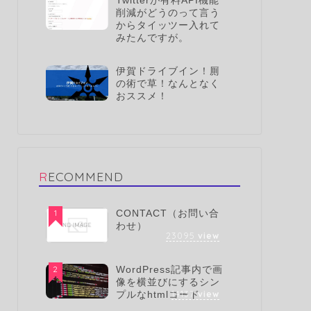
Twitterが有料API機能
削減がどうのって言う
からタイッツー入れて
みたんですが。
伊賀ドライブイン！厠
の術で草！なんとなく
おススメ！
RECOMMEND
1
CONTACT（お問い合
わせ）
23095
view
2
WordPress記事内で画
像を横並びにするシン
14137
view
プルなhtmlコード