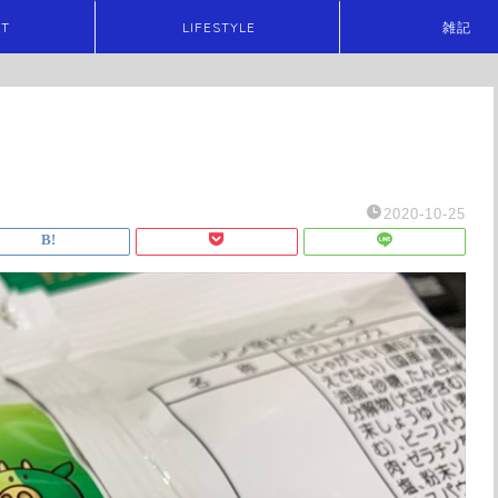
ET
LIFESTYLE
雑記
2020-10-25