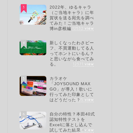
3
2022年、ゆるキャラ
（ご当地キャラ）に年
賀状を送る宛先を調べ
てみた！ご当地キャラ
12532
view
博in彦根編
4
新しくなったわさビー
フ、不買運動してる人
ってホントにいるん？
と思いながら食べてみ
12371
view
る。
5
カラオケ
「JOYSOUND MAX
GO」が導入！歌いに
行ってみた印象として
11035
view
はどうだった？
6
自分の特性？本田40式
認知特性テストを
Excelに落とし込んで
9615
view
試してみた結果・・