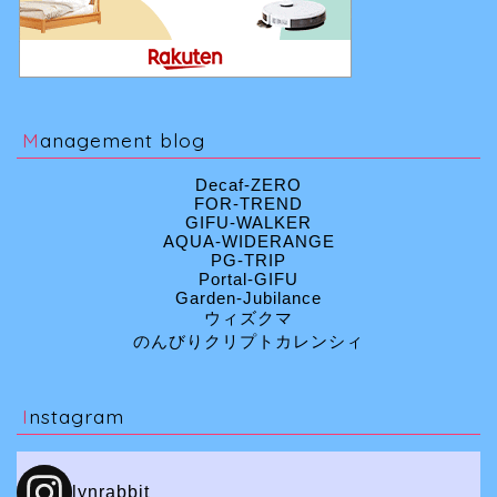
Management blog
Decaf-ZERO
FOR-TREND
GIFU-WALKER
AQUA-WIDERANGE
PG-TRIP
Portal-GIFU
Garden-Jubilance
ウィズクマ
のんびりクリプトカレンシィ
Instagram
lynrabbit