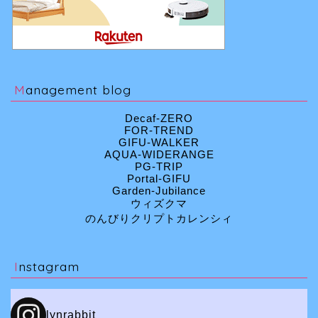
Management blog
Decaf-ZERO
FOR-TREND
GIFU-WALKER
AQUA-WIDERANGE
PG-TRIP
Portal-GIFU
Garden-Jubilance
ウィズクマ
のんびりクリプトカレンシィ
Instagram
lynrabbit