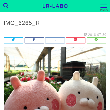
LR-LABO
M
E
N
U
IMG_6265_R
2018-07-30