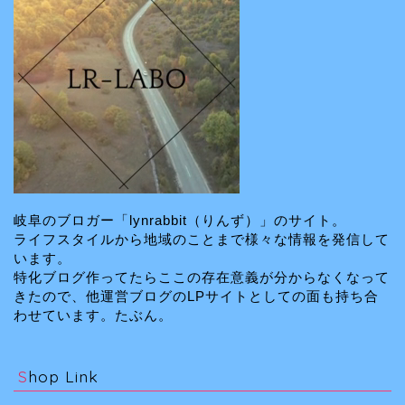
岐阜のブロガー「lynrabbit（りんず）」のサイト。
ライフスタイルから地域のことまで様々な情報を発信して
います。
特化ブログ作ってたらここの存在意義が分からなくなって
きたので、他運営ブログのLPサイトとしての面も持ち合
わせています。たぶん。
Shop Link