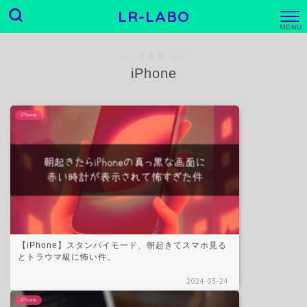
LR-LABO
M
E
N
― TAG ―
U
iPhone
iPhone
【iPhone】スタンバイモード、朝起きてスマホ見る
とトラウマ級に怖い件。
2024-03-24
iPhone