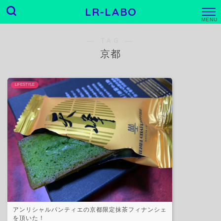
LR-LABO
M
E
N
― TAG ―
U
京都
LIFESTYLE
アンリシャルパンティエの京都限定抹茶フィナンシェ
を頂いた！