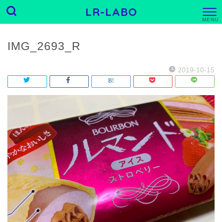
LR-LABO
M
E
N
U
IMG_2693_R
2019-10-15