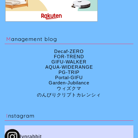
Management blog
Decaf-ZERO
FOR-TREND
GIFU-WALKER
AQUA-WIDERANGE
PG-TRIP
Portal-GIFU
Garden-Jubilance
ウィズクマ
のんびりクリプトカレンシィ
Instagram
lynrabbit