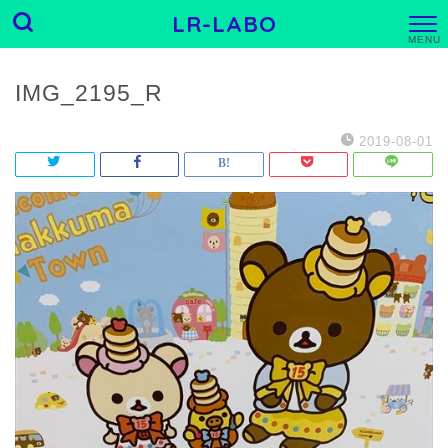
LR-LABO
M
E
N
U
IMG_2195_R
2019-08-01