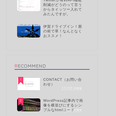
Twitterが有料API機能
削減がどうのって言う
からタイッツー入れて
みたんですが。
伊賀ドライブイン！厠
の術で草！なんとなく
おススメ！
RECOMMEND
1
CONTACT（お問い合
わせ）
23088
view
2
WordPress記事内で画
像を横並びにするシン
14135
view
プルなhtmlコード