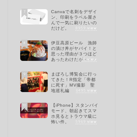
7
Canvaで名刺をデザイ
ン、印刷をラベル屋さ
んで一気に刷りたいの
8959
view
だけど。
8
伊豆高原ビール 漁師
の漬け丼がヤバイ！と
思った理由が３つほど
7570
view
あったわけだが・・・
9
まぼろし博覧会に行っ
てきた！R指定「帝都
に死す」MV撮影 聖
6495
view
地巡礼編
10
【iPhone】スタンバイ
モード、朝起きてスマ
ホ見るとトラウマ級に
5969
view
怖い件。