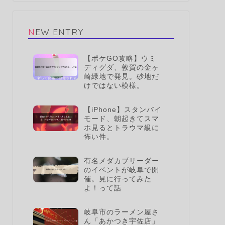
NEW ENTRY
【ポケGO攻略】ウミ
ディグダ、敦賀の金ヶ
崎緑地で発見。砂地だ
けではない模様。
【iPhone】スタンバイ
モード、朝起きてスマ
ホ見るとトラウマ級に
怖い件。
有名メダカブリーダー
のイベントが岐阜で開
催。見に行ってみた
よ！って話
岐阜市のラーメン屋さ
ん「あかつき宇佐店」