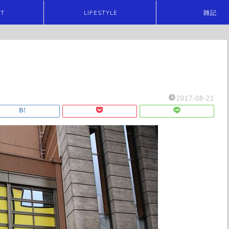
ET
LIFESTYLE
雑記
2017-08-21