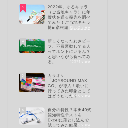
3
2022年、ゆるキャラ
（ご当地キャラ）に年
賀状を送る宛先を調べ
てみた！ご当地キャラ
12532
view
博in彦根編
4
新しくなったわさビー
フ、不買運動してる人
ってホントにいるん？
と思いながら食べてみ
12371
view
る。
5
カラオケ
「JOYSOUND MAX
GO」が導入！歌いに
行ってみた印象として
11035
view
はどうだった？
6
自分の特性？本田40式
認知特性テストを
Excelに落とし込んで
9615
view
試してみた結果・・