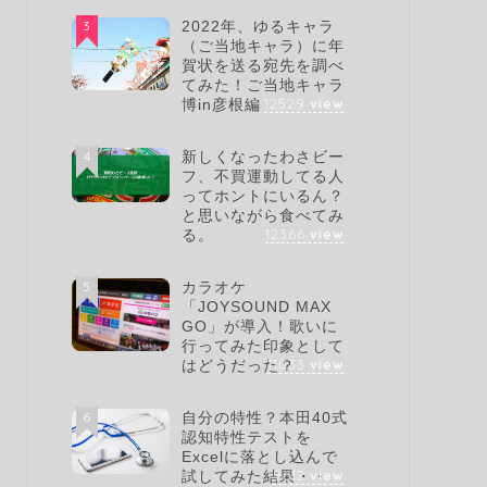
3
2022年、ゆるキャラ
（ご当地キャラ）に年
賀状を送る宛先を調べ
てみた！ご当地キャラ
12529
view
博in彦根編
4
新しくなったわさビー
フ、不買運動してる人
ってホントにいるん？
と思いながら食べてみ
12366
view
る。
5
カラオケ
「JOYSOUND MAX
GO」が導入！歌いに
行ってみた印象として
11033
view
はどうだった？
6
自分の特性？本田40式
認知特性テストを
Excelに落とし込んで
9612
view
試してみた結果・・