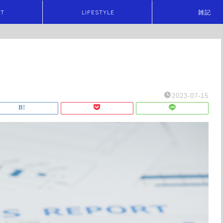
ET
LIFESTYLE
雑記
2023-07-15