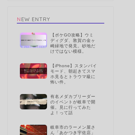
NEW ENTRY
【ポケGO攻略】ウミ
ディグダ、敦賀の金ヶ
崎緑地で発見。砂地だ
けではない模様。
【iPhone】スタンバイ
モード、朝起きてスマ
ホ見るとトラウマ級に
怖い件。
有名メダカブリーダー
のイベントが岐阜で開
催。見に行ってみた
よ！って話
岐阜市のラーメン屋さ
ん「あかつき宇佐店」