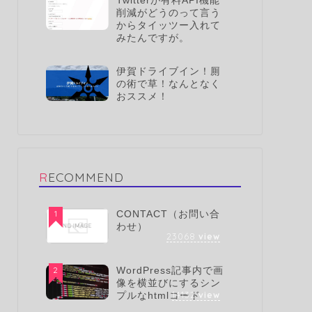
Twitterが有料API機能
削減がどうのって言う
からタイッツー入れて
みたんですが。
伊賀ドライブイン！厠
の術で草！なんとなく
おススメ！
RECOMMEND
1
CONTACT（お問い合
わせ）
23068
view
2
WordPress記事内で画
像を横並びにするシン
14132
view
プルなhtmlコード