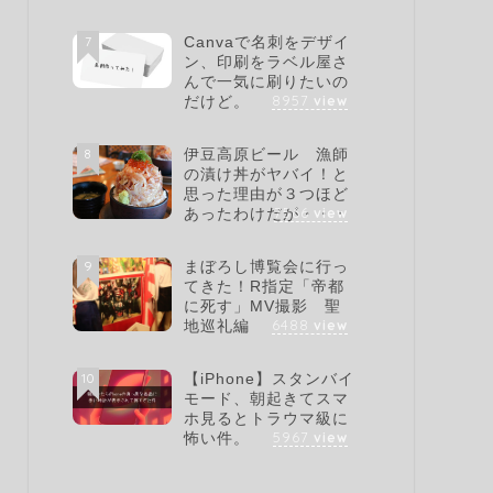
7
Canvaで名刺をデザイ
ン、印刷をラベル屋さ
んで一気に刷りたいの
8957
view
だけど。
8
伊豆高原ビール 漁師
の漬け丼がヤバイ！と
思った理由が３つほど
7566
view
あったわけだが・・・
9
まぼろし博覧会に行っ
てきた！R指定「帝都
に死す」MV撮影 聖
6488
view
地巡礼編
10
【iPhone】スタンバイ
モード、朝起きてスマ
ホ見るとトラウマ級に
5967
view
怖い件。