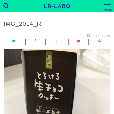
LR-LABO
M
E
N
U
IMG_2014_R
2017-08-28