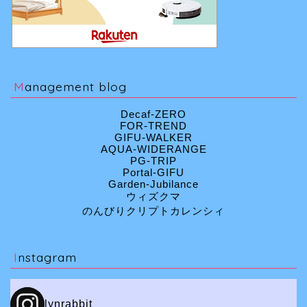
Management blog
Decaf-ZERO
FOR-TREND
GIFU-WALKER
AQUA-WIDERANGE
PG-TRIP
Portal-GIFU
Garden-Jubilance
ウィズクマ
のんびりクリプトカレンシィ
Instagram
lynrabbit