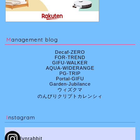
Management blog
Decaf-ZERO
FOR-TREND
GIFU-WALKER
AQUA-WIDERANGE
PG-TRIP
Portal-GIFU
Garden-Jubilance
ウィズクマ
のんびりクリプトカレンシィ
Instagram
lynrabbit