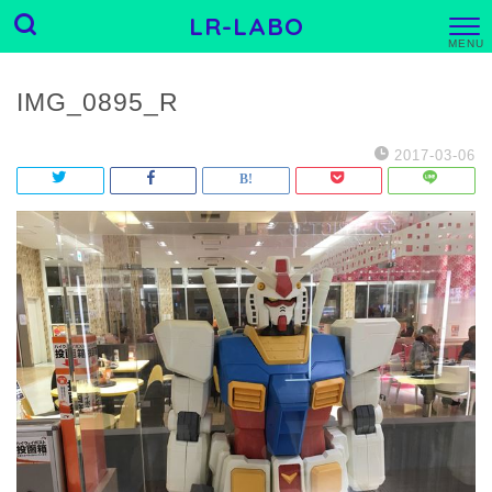
LR-LABO
M
E
N
U
IMG_0895_R
2017-03-06