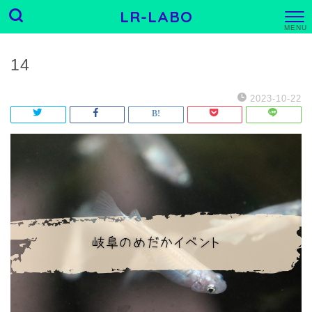
LR-LABO
M
E
N
U
14
2023-10-22