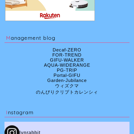
Management blog
Decaf-ZERO
FOR-TREND
GIFU-WALKER
AQUA-WIDERANGE
PG-TRIP
Portal-GIFU
Garden-Jubilance
ウィズクマ
のんびりクリプトカレンシィ
Instagram
lynrabbit