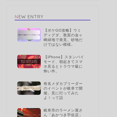
NEW ENTRY
【ポケGO攻略】ウミ
ディグダ、敦賀の金ヶ
崎緑地で発見。砂地だ
けではない模様。
【iPhone】スタンバイ
モード、朝起きてスマ
ホ見るとトラウマ級に
怖い件。
有名メダカブリーダー
のイベントが岐阜で開
催。見に行ってみた
よ！って話
岐阜市のラーメン屋さ
ん「あかつき宇佐店」