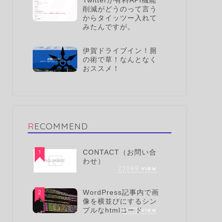
Twitterが有料API機能
削減がどうのって言う
からタイッツー入れて
みたんですが。
伊賀ドライブイン！厠
の術で草！なんとなく
おススメ！
RECOMMEND
1
CONTACT（お問い合
わせ）
23088
view
2
WordPress記事内で画
像を横並びにするシン
14135
view
プルなhtmlコード