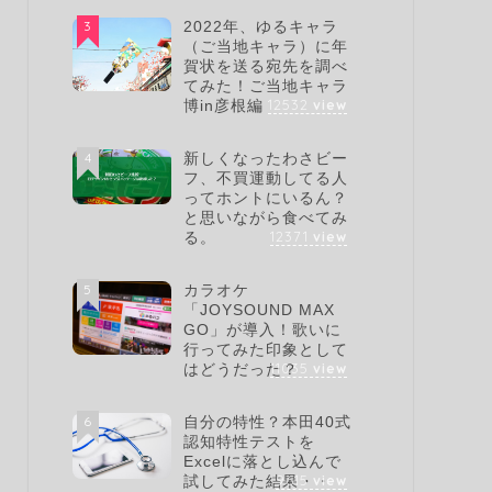
3
2022年、ゆるキャラ
（ご当地キャラ）に年
賀状を送る宛先を調べ
てみた！ご当地キャラ
12532
view
博in彦根編
4
新しくなったわさビー
フ、不買運動してる人
ってホントにいるん？
と思いながら食べてみ
12371
view
る。
5
カラオケ
「JOYSOUND MAX
GO」が導入！歌いに
行ってみた印象として
11035
view
はどうだった？
6
自分の特性？本田40式
認知特性テストを
Excelに落とし込んで
9615
view
試してみた結果・・