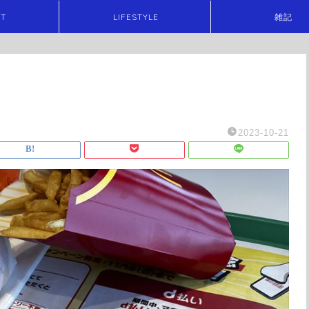
ET
LIFESTYLE
雑記
2023-10-21