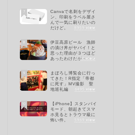
7
Canvaで名刺をデザイ
ン、印刷をラベル屋さ
んで一気に刷りたいの
8959
view
だけど。
8
伊豆高原ビール 漁師
の漬け丼がヤバイ！と
思った理由が３つほど
7570
view
あったわけだが・・・
9
まぼろし博覧会に行っ
てきた！R指定「帝都
に死す」MV撮影 聖
6495
view
地巡礼編
10
【iPhone】スタンバイ
モード、朝起きてスマ
ホ見るとトラウマ級に
5969
view
怖い件。