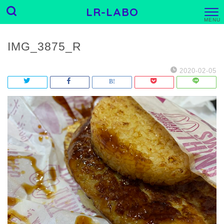
LR-LABO
M
E
N
U
IMG_3875_R
2020-02-05