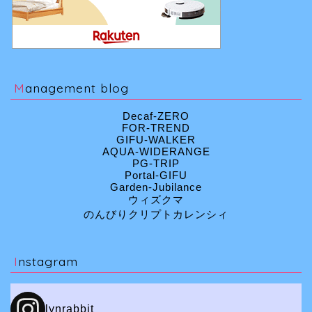
Management blog
Decaf-ZERO
FOR-TREND
GIFU-WALKER
AQUA-WIDERANGE
PG-TRIP
Portal-GIFU
Garden-Jubilance
ウィズクマ
のんびりクリプトカレンシィ
Instagram
lynrabbit