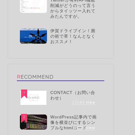
Twitterが有料API機能
削減がどうのって言う
からタイッツー入れて
みたんですが。
伊賀ドライブイン！厠
の術で草！なんとなく
おススメ！
RECOMMEND
1
CONTACT（お問い合
わせ）
23086
view
2
WordPress記事内で画
像を横並びにするシン
14135
view
プルなhtmlコード