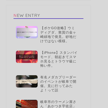
NEW ENTRY
【ポケGO攻略】ウミ
ディグダ、敦賀の金ヶ
崎緑地で発見。砂地だ
けではない模様。
【iPhone】スタンバイ
モード、朝起きてスマ
ホ見るとトラウマ級に
怖い件。
有名メダカブリーダー
のイベントが岐阜で開
催。見に行ってみた
よ！って話
岐阜市のラーメン屋さ
ん「あかつき宇佐店」