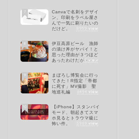
7
Canvaで名刺をデザイ
ン、印刷をラベル屋さ
んで一気に刷りたいの
8959
view
だけど。
8
伊豆高原ビール 漁師
の漬け丼がヤバイ！と
思った理由が３つほど
7570
view
あったわけだが・・・
9
まぼろし博覧会に行っ
てきた！R指定「帝都
に死す」MV撮影 聖
6494
view
地巡礼編
10
【iPhone】スタンバイ
モード、朝起きてスマ
ホ見るとトラウマ級に
5969
view
怖い件。