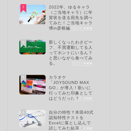
3
2022年、ゆるキャラ
（ご当地キャラ）に年
賀状を送る宛先を調べ
てみた！ご当地キャラ
12532
view
博in彦根編
4
新しくなったわさビー
フ、不買運動してる人
ってホントにいるん？
と思いながら食べてみ
12371
view
る。
5
カラオケ
「JOYSOUND MAX
GO」が導入！歌いに
行ってみた印象として
11035
view
はどうだった？
6
自分の特性？本田40式
認知特性テストを
Excelに落とし込んで
9615
view
試してみた結果・・