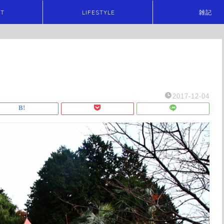
ET
LIFESTYLE
雑記
2017-12-04