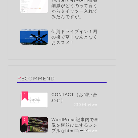
Twitterが有料API機能
削減がどうのって言う
からタイッツー入れて
みたんですが。
伊賀ドライブイン！厠
の術で草！なんとなく
おススメ！
RECOMMEND
1
CONTACT（お問い合
わせ）
23094
view
2
WordPress記事内で画
像を横並びにするシン
14135
view
プルなhtmlコード