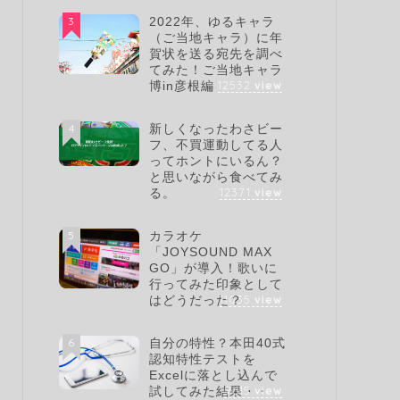
3
2022年、ゆるキャラ
（ご当地キャラ）に年
賀状を送る宛先を調べ
てみた！ご当地キャラ
12532
view
博in彦根編
4
新しくなったわさビー
フ、不買運動してる人
ってホントにいるん？
と思いながら食べてみ
12371
view
る。
5
カラオケ
「JOYSOUND MAX
GO」が導入！歌いに
行ってみた印象として
11035
view
はどうだった？
6
自分の特性？本田40式
認知特性テストを
Excelに落とし込んで
9615
view
試してみた結果・・