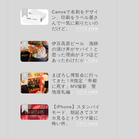
7
Canvaで名刺をデザイ
ン、印刷をラベル屋さ
んで一気に刷りたいの
8959
view
だけど。
8
伊豆高原ビール 漁師
の漬け丼がヤバイ！と
思った理由が３つほど
7570
view
あったわけだが・・・
9
まぼろし博覧会に行っ
てきた！R指定「帝都
に死す」MV撮影 聖
6498
view
地巡礼編
10
【iPhone】スタンバイ
モード、朝起きてスマ
ホ見るとトラウマ級に
5969
view
怖い件。