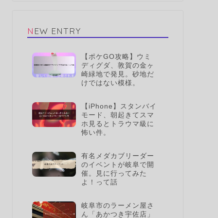
NEW ENTRY
【ポケGO攻略】ウミ
ディグダ、敦賀の金ヶ
崎緑地で発見。砂地だ
けではない模様。
【iPhone】スタンバイ
モード、朝起きてスマ
ホ見るとトラウマ級に
怖い件。
有名メダカブリーダー
のイベントが岐阜で開
催。見に行ってみた
よ！って話
岐阜市のラーメン屋さ
ん「あかつき宇佐店」