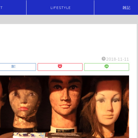
ET
LIFESTYLE
雑記
2018-11-11