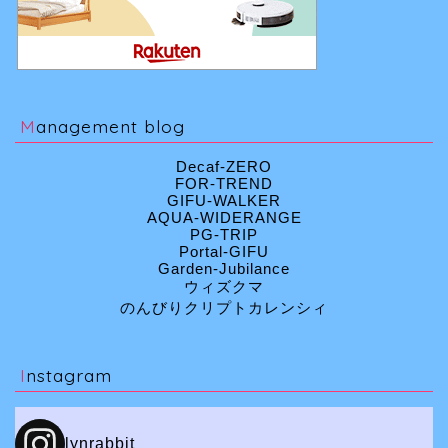
Management blog
Decaf-ZERO
FOR-TREND
GIFU-WALKER
AQUA-WIDERANGE
PG-TRIP
Portal-GIFU
Garden-Jubilance
ウィズクマ
のんびりクリプトカレンシィ
Instagram
lynrabbit