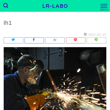
LR-LABO
M
E
N
U
lh1
2021-02-15