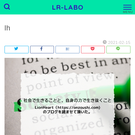
LR-LABO
M
E
N
U
lh
2021-02-15