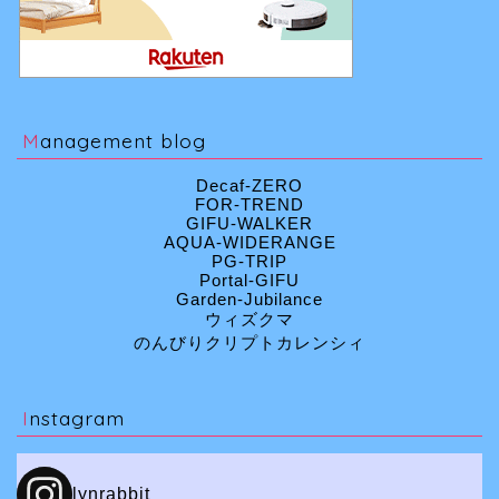
Management blog
Decaf-ZERO
FOR-TREND
GIFU-WALKER
AQUA-WIDERANGE
PG-TRIP
Portal-GIFU
Garden-Jubilance
ウィズクマ
のんびりクリプトカレンシィ
Instagram
lynrabbit