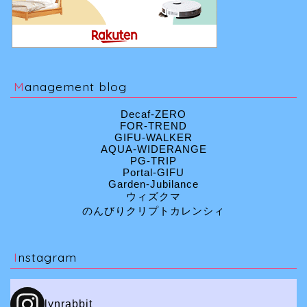
Management blog
Decaf-ZERO
FOR-TREND
GIFU-WALKER
AQUA-WIDERANGE
PG-TRIP
Portal-GIFU
Garden-Jubilance
ウィズクマ
のんびりクリプトカレンシィ
Instagram
lynrabbit