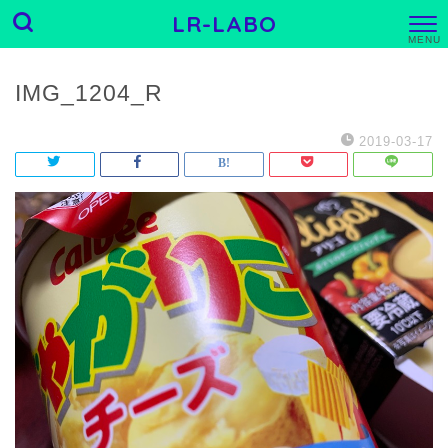
LR-LABO
M
E
N
U
IMG_1204_R
2019-03-17