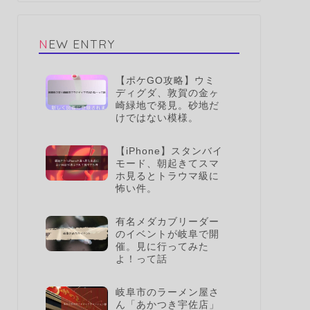
NEW ENTRY
【ポケGO攻略】ウミ
ディグダ、敦賀の金ヶ
崎緑地で発見。砂地だ
けではない模様。
【iPhone】スタンバイ
モード、朝起きてスマ
ホ見るとトラウマ級に
怖い件。
有名メダカブリーダー
のイベントが岐阜で開
催。見に行ってみた
よ！って話
岐阜市のラーメン屋さ
ん「あかつき宇佐店」