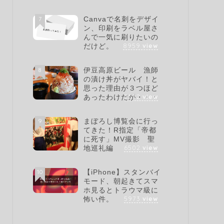
7
Canvaで名刺をデザイ
ン、印刷をラベル屋さ
んで一気に刷りたいの
8959
view
だけど。
8
伊豆高原ビール 漁師
の漬け丼がヤバイ！と
思った理由が３つほど
7572
view
あったわけだが・・・
9
まぼろし博覧会に行っ
てきた！R指定「帝都
に死す」MV撮影 聖
6502
view
地巡礼編
10
【iPhone】スタンバイ
モード、朝起きてスマ
ホ見るとトラウマ級に
5973
view
怖い件。