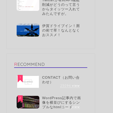
Twitterが有料API機能
削減がどうのって言う
からタイッツー入れて
みたんですが。
伊賀ドライブイン！厠
の術で草！なんとなく
おススメ！
RECOMMEND
1
CONTACT（お問い合
わせ）
23096
view
2
WordPress記事内で画
像を横並びにするシン
14137
view
プルなhtmlコード