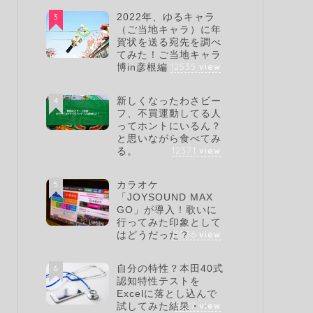
3
2022年、ゆるキャラ
（ご当地キャラ）に年
賀状を送る宛先を調べ
てみた！ご当地キャラ
12535
view
博in彦根編
4
新しくなったわさビー
フ、不買運動してる人
ってホントにいるん？
と思いながら食べてみ
12371
view
る。
5
カラオケ
「JOYSOUND MAX
GO」が導入！歌いに
行ってみた印象として
11036
view
はどうだった？
6
自分の特性？本田40式
認知特性テストを
Excelに落とし込んで
9617
view
試してみた結果・・