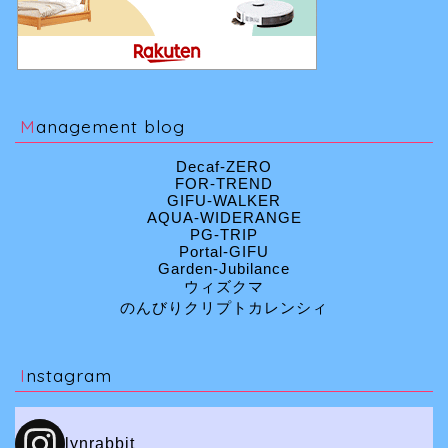
Management blog
Decaf-ZERO
FOR-TREND
GIFU-WALKER
AQUA-WIDERANGE
PG-TRIP
Portal-GIFU
Garden-Jubilance
ウィズクマ
のんびりクリプトカレンシィ
Instagram
lynrabbit