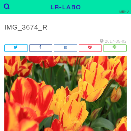
LR-LABO
M
E
N
U
IMG_3674_R
2017-05-02