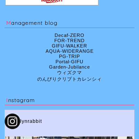
Management blog
Decaf-ZERO
FOR-TREND
GIFU-WALKER
AQUA-WIDERANGE
PG-TRIP
Portal-GIFU
Garden-Jubilance
ウィズクマ
のんびりクリプトカレンシィ
Instagram
lynrabbit