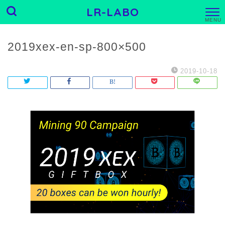
LR-LABO
M
E
N
U
2019xex-en-sp-800×500
2019-10-18