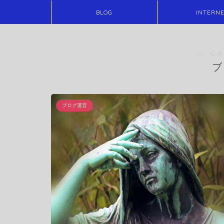
BLOG
INTERN
― C
ブ
ブログ運営