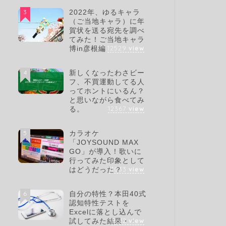
3
2022年、ゆるキャラ
（ご当地キャラ）に年
賀状を送る宛先を調べ
てみた！ご当地キャラ
12529
view
博in彦根編
4
新しくなったわさビー
フ、不買運動してる人
ってホントにいるん？
と思いながら食べてみ
12367
view
る。
5
カラオケ
「JOYSOUND MAX
GO」が導入！歌いに
行ってみた印象として
11033
view
はどうだった？
6
自分の特性？本田40式
認知特性テストを
Excelに落とし込んで
9612
view
試してみた結果・・