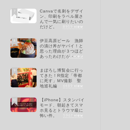
7
Canvaで名刺をデザイ
ン、印刷をラベル屋さ
んで一気に刷りたいの
8959
view
だけど。
8
伊豆高原ビール 漁師
の漬け丼がヤバイ！と
思った理由が３つほど
7567
view
あったわけだが・・・
9
まぼろし博覧会に行っ
てきた！R指定「帝都
に死す」MV撮影 聖
6489
view
地巡礼編
10
【iPhone】スタンバイ
モード、朝起きてスマ
ホ見るとトラウマ級に
5967
view
怖い件。