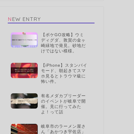
NEW ENTRY
【ポケGO攻略】ウミ
ディグダ、敦賀の金ヶ
崎緑地で発見。砂地だ
けではない模様。
【iPhone】スタンバイ
モード、朝起きてスマ
ホ見るとトラウマ級に
怖い件。
有名メダカブリーダー
のイベントが岐阜で開
催。見に行ってみた
よ！って話
岐阜市のラーメン屋さ
ん「あかつき宇佐店」