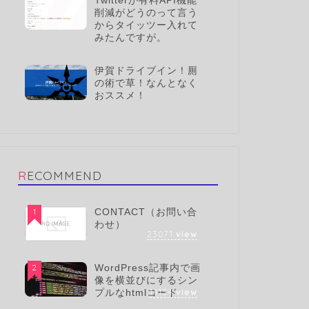
Twitterが有料API機能
削減がどうのって言う
からタイッツー入れて
みたんですが。
伊賀ドライブイン！厠
の術で草！なんとなく
おススメ！
RECOMMEND
1
CONTACT（お問い合
わせ）
23071
view
2
WordPress記事内で画
像を横並びにするシン
14134
view
プルなhtmlコード