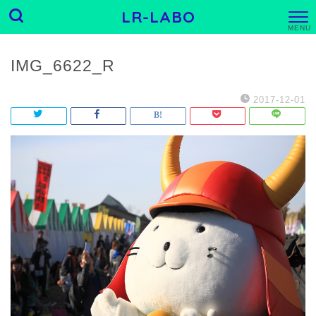
LR-LABO
M
E
N
U
IMG_6622_R
2017-12-01