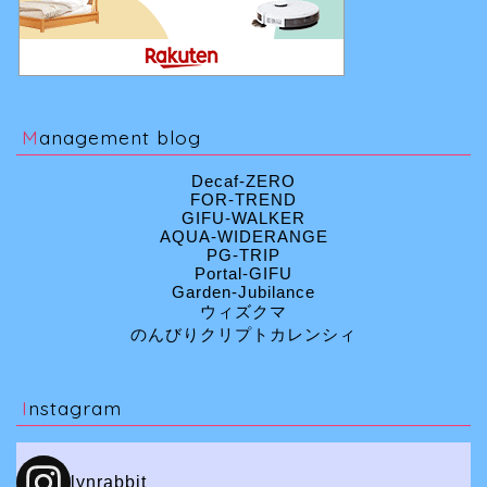
Management blog
Decaf-ZERO
FOR-TREND
GIFU-WALKER
AQUA-WIDERANGE
PG-TRIP
Portal-GIFU
Garden-Jubilance
ウィズクマ
のんびりクリプトカレンシィ
Instagram
lynrabbit