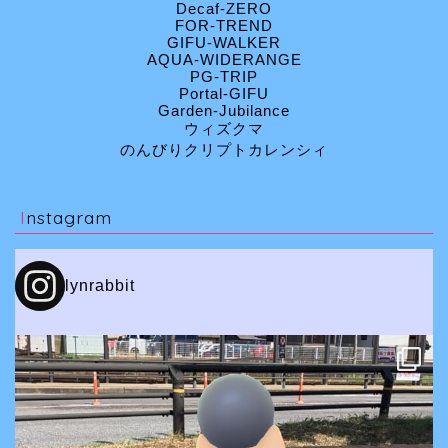
Decaf-ZERO
FOR-TREND
GIFU-WALKER
AQUA-WIDERANGE
PG-TRIP
Portal-GIFU
Garden-Jubilance
ウィズクマ
のんびりクリプトカレンシィ
Instagram
lynrabbit