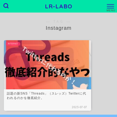
LR-LABO
M
E
N
― TAG ―
U
Instagram
INTERNET
話題の新SNS「Threads」（スレッズ）Twitterに代
われるのかを徹底紹介。
2023-07-07