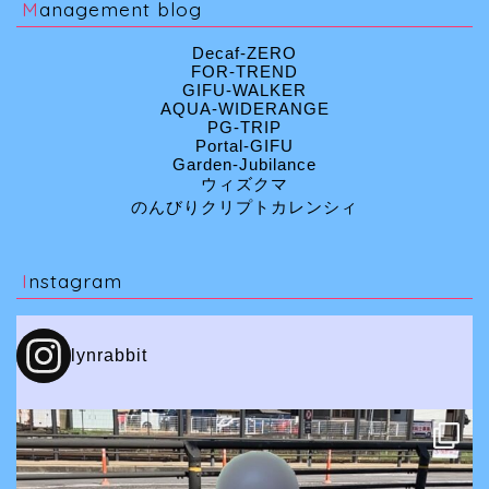
Management blog
Decaf-ZERO
FOR-TREND
GIFU-WALKER
AQUA-WIDERANGE
PG-TRIP
Portal-GIFU
Garden-Jubilance
ウィズクマ
のんびりクリプトカレンシィ
Instagram
lynrabbit