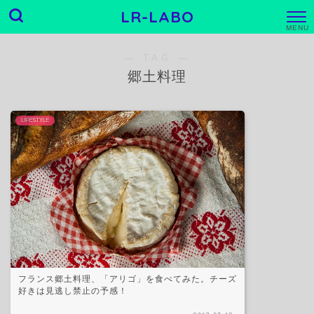
LR-LABO
M
E
N
― TAG ―
U
郷土料理
LIFESTYLE
フランス郷土料理、「アリゴ」を食べてみた。チーズ
好きは見逃し禁止の予感！